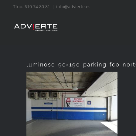
Saltar
Tfno. 610 74 80 81
|
info@advierte.es
al
contenido
luminoso-90×190-parking-fco-nort