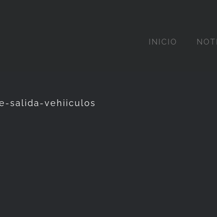
INICIO
NOT
e-salida-vehiiculos