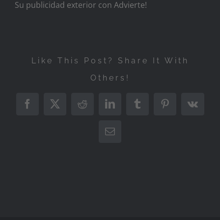
Su publicidad exterior con Advierte!
Like This Post? Share It With
Others!
Facebook
X
Reddit
LinkedIn
Tumblr
Pinterest
Vk
Correo
electrónico