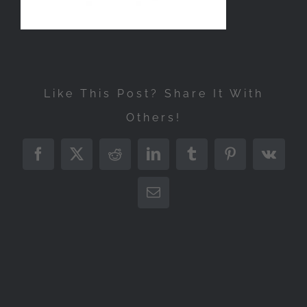
Like This Post? Share It With
Others!
Facebook
X
Reddit
LinkedIn
Tumblr
Pinterest
Vk
Correo
electrónico