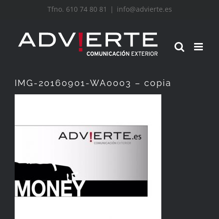
Saltar
Tfno. 610 74 80 81
|
info@advierte.es
al
contenido
IMG-20160901-WA0003 – copia