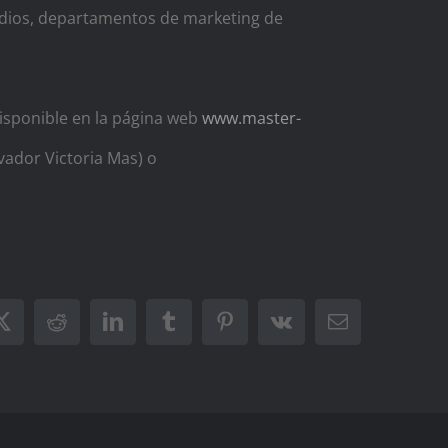
edios, departamentos de marketing de
disponible en la página web
www.master-
vador Victoria Mas) o
ook
X
Reddit
LinkedIn
Tumblr
Pinterest
Vk
Correo
electrónico