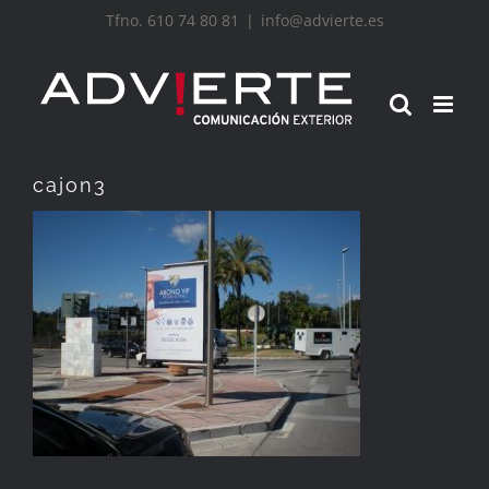
Saltar
Tfno. 610 74 80 81
|
info@advierte.es
al
contenido
cajon3