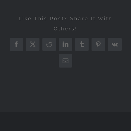
Like This Post? Share It With
Others!
Facebook
X
Reddit
LinkedIn
Tumblr
Pinterest
Vk
Correo
electrónico