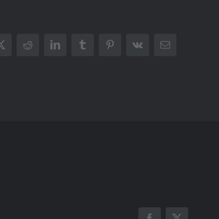
ook
X
Reddit
LinkedIn
Tumblr
Pinterest
Vk
Correo
electrónico