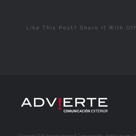
Like This Post? Share It With Ot
Copyright 2026 Advierte Imagen & Comunicación |
Avisos Legales
|