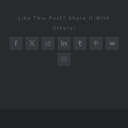
Like This Post? Share It With
Others!
Facebook
X
Reddit
LinkedIn
Tumblr
Pinterest
Vk
Correo
electrónico