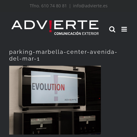
Saltar
Tfno. 610 74 80 81
|
info@advierte.es
al
contenido
parking-marbella-center-avenida-
del-mar-1