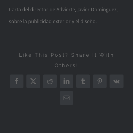
Carta del director de Advierte, Javier Domínguez,
sobre la publicidad exterior y el diseño.
Like This Post? Share It With
Others!
Facebook
X
Reddit
LinkedIn
Tumblr
Pinterest
Vk
Correo
electrónico