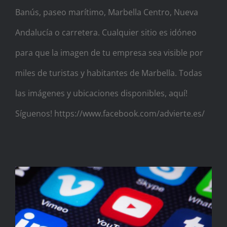
Banús, paseo marítimo, Marbella Centro, Nueva
Andalucía o carretera. Cualquier sitio es idóneo
para que la imagen de tu empresa sea visible por
miles de turistas y habitantes de Marbella. Todas
las imágenes y ubicaciones disponibles, aquí!
Síguenos! https://www.facebook.com/advierte.es/
Advierte! Tu agencia de